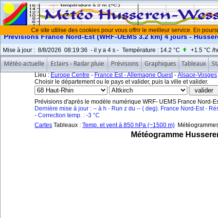
Ce site utilise des cookies pour vous offrir le meilleur service. En pours
Prévisions France Nord-Est (WRF-UEMS 3.2 km) 4 jours - Hussere
Mise à jour
:
8/8/2026
08:19:36
- il y a
4
s -
Température :
14.2 °C
+1.5 °C
/h
Météo actuelle
Eclairs - Radar pluie
Prévisions
Graphiques
Tableaux
St
Lieu :
Europe Centre
-
France Est - Allemagne Ouest
-
Alsace-Vosges
Choisir le département ou le pays et valider, puis la ville et valider.
Prévisions d'après le modèle numérique WRF- UEMS France Nord-Est
Dernière mise à jour : -- à h - Run z du -- ( deg). France Nord-Est - Ré
- Correction temp. : -3 °C
Cartes
Tableaux :
Temp. et vent à 850 hPa (~1500 m)
Météogrammes
Météogramme Husseren-